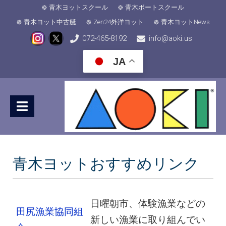
青木ヨットスクール
青木ボートスクール
青木ヨット中古艇
Zen24外洋ヨット
青木ヨットNews
072-465-8192
info@aoki.us
JA
青木ヨットおすすめリンク
日曜朝市、体験漁業などの
田尻漁業協同組
新しい漁業に取り組んでい