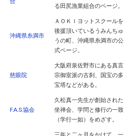
合
る田尻漁業組合のページ。
ＡＯＫＩヨットスクールを
後援頂いているうみんちゅ
沖縄県糸満市
うの町、沖縄県糸満市の公
式ページ。
大阪府泉佐野市にある真言
慈眼院
宗御室派の古刹、国宝の多
宝塔などがある。
久松真一先生が創始された
F.A.S.協会
坐禅会、学問と修行の一致
（学行一如）をめざす。
三年と二ヶ月をかけて、一