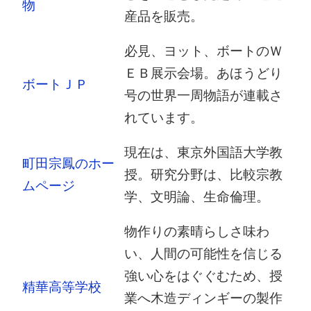
物
産品を販売。
必見、ヨット、ボートのＷ
ＥＢ展示会場。あほうどり
ボートＪＰ
号の世界一周物語が連載さ
れています。
現在は、東京外国語大学教
町田宗鳳のホー
授。研究分野は、比較宗教
ムページ
学、文明論、生命倫理。
物作りの素晴らしさ味わ
い、人間の可能性を信じる
強い心をはぐぐむため、授
精華高等学校
業へ木造ディンギーの製作