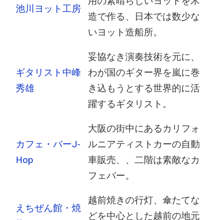
用の素晴らしいヨットを木
池川ヨット工房
造で作る、日本では数少な
いヨット造船所。
妥協なき演奏技術を元に、
ギタリスト中峰
わが国のギター界を嵐に巻
秀雄
き込もうとする世界的に活
躍するギタリスト。
大阪の街中にあるカリフォ
カフェ・バーJ-
ルニアティストカーの自動
Hop
車販売、、二階は素敵なカ
フェバー。
越前焼きの行灯、傘たてな
えちぜん館・焼
どを中心とした越前の地元