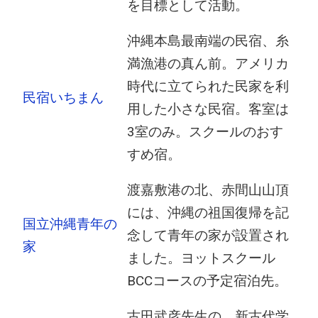
を目標として活動。
沖縄本島最南端の民宿、糸
満漁港の真ん前。アメリカ
時代に立てられた民家を利
民宿いちまん
用した小さな民宿。客室は
3室のみ。スクールのおす
すめ宿。
渡嘉敷港の北、赤間山山頂
には、沖縄の祖国復帰を記
国立沖縄青年の
念して青年の家が設置され
家
ました。ヨットスクール
BCCコースの予定宿泊先。
古田武彦先生の、新古代学