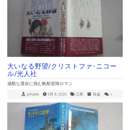
大いなる野望/クリストファ･ニコー
ル/光人社
過酷な運命に挑む帆船冒険ロマン
yohaoki
5月 8, 2020
三井
社会
»