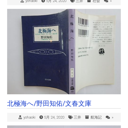
yohaoki
5月 24, 2020
三井
社会
»
北極海へ/野田知佑/文春文庫
yohaoki
5月 24, 2020
三井
航海記
»