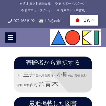
青木ヨット株式会社
青木ボートスクール
青木ヨットスクール
青木ヨット中古艇
JA
072-465-8192
info@aoki.us
寄贈者から選択する
三井
小貫
梶野
Fuu
五十川
北田
塚本
崎山
栗栖
青木
郡
西村
福田
藤本
最近掲載した図書