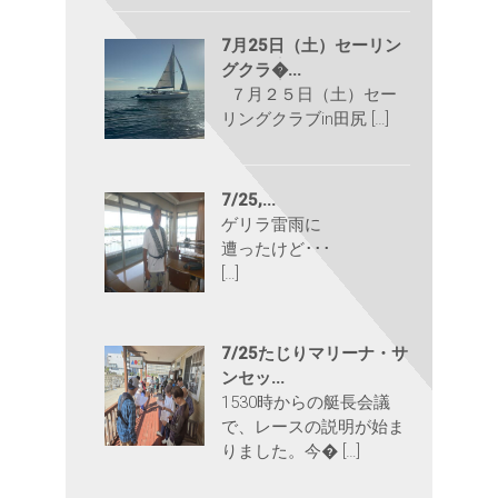
7月25日（土）セーリン
グクラ�...
７月２５日（土）セー
リングクラブin田尻 […]
7/25,...
ゲリラ雷雨に
遭ったけど･･･
[…]
7/25たじりマリーナ・サ
ンセッ...
1530時からの艇長会議
で、レースの説明が始ま
りました。今� […]