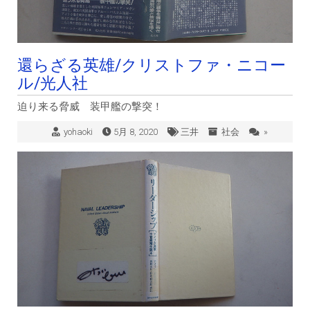
還らざる英雄/クリストファ・ニコー
ル/光人社
迫り来る脅威 装甲艦の撃突！
yohaoki
5月 8, 2020
三井
社会
»