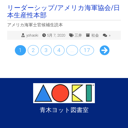
リーダーシップ/アメリカ海軍協会/日
本生産性本部
アメリカ海軍士官候補生読本
yohaoki
5月 7, 2020
三井
社会
»
1
2
3
4
…
17
青木ヨット図書室