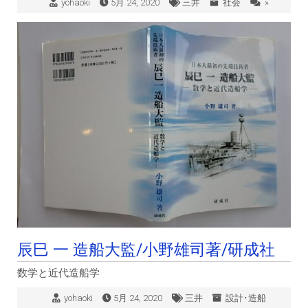
yohaoki
5月 24, 2020
三井
社会
»
辰巳 一 造船大監/小野雄司著/研成社
数学と近代造船学
yohaoki
5月 24, 2020
三井
設計･造船