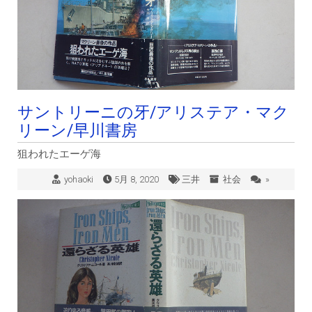
サントリーニの牙/アリステア・マク
リーン/早川書房
狙われたエーゲ海
yohaoki
5月 8, 2020
三井
社会
»