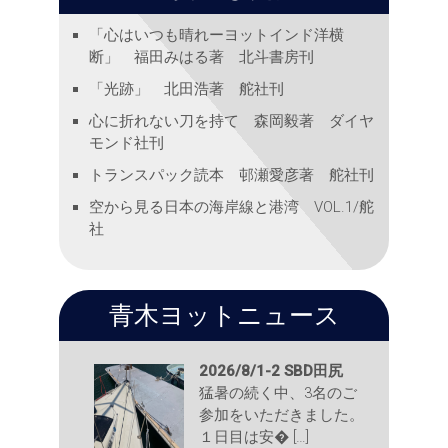
「心はいつも晴れーヨットインド洋横
断」 福田みはる著 北斗書房刊
「光跡」 北田浩著 舵社刊
心に折れない刀を持て 森岡毅著 ダイヤ
モンド社刊
トランスパック読本 邨瀬愛彦著 舵社刊
空から見る日本の海岸線と港湾 VOL.1/舵
社
青木ヨットニュース
2026/8/1-2 SBD田尻
猛暑の続く中、3名のご
参加をいただきました。
１日目は安� […]