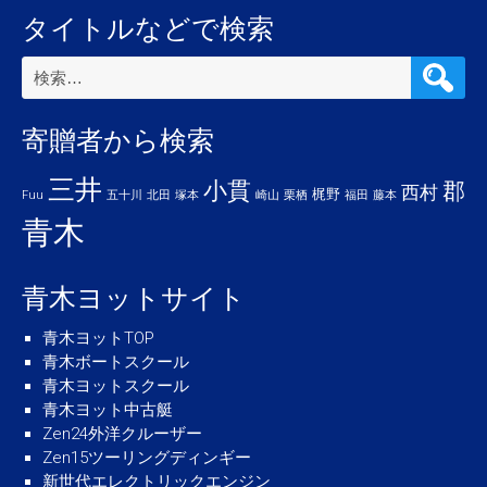
タイトルなどで検索
検
索:
寄贈者から検索
三井
小貫
郡
西村
梶野
Fuu
五十川
北田
塚本
崎山
栗栖
福田
藤本
青木
青木ヨットサイト
青木ヨットTOP
青木ボートスクール
青木ヨットスクール
青木ヨット中古艇
Zen24外洋クルーザー
Zen15ツーリングディンギー
新世代エレクトリックエンジン