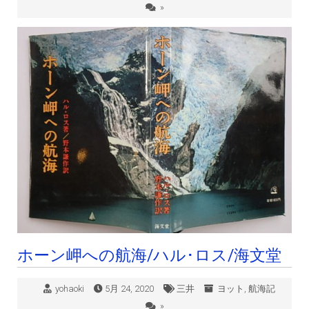
»
ホーン岬への航海/ハル･ロス/海文堂
yohaoki
5月 24, 2020
三井
ヨット
,
航海記
»