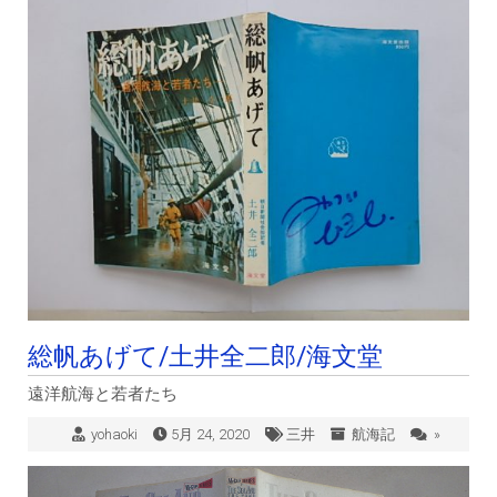
総帆あげて/土井全二郎/海文堂
遠洋航海と若者たち
yohaoki
5月 24, 2020
三井
航海記
»