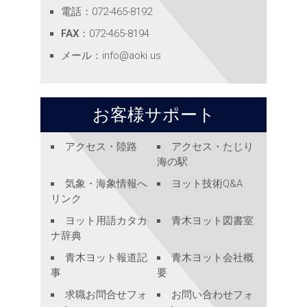
電話
：072-465-8192
FAX
：072-465-8194
メール
：
info@aoki.us
お客様サポート
アクセス・陸路
アクセス・たじり
海の駅
気象・海象情報へ
ヨット技術Q&A
リンク
ヨット用語カタカ
青木ヨット図書室
ナ辞典
青木ヨット報道記
青木ヨット会社概
事
要
求職お問合せフォ
お問い合わせフォ