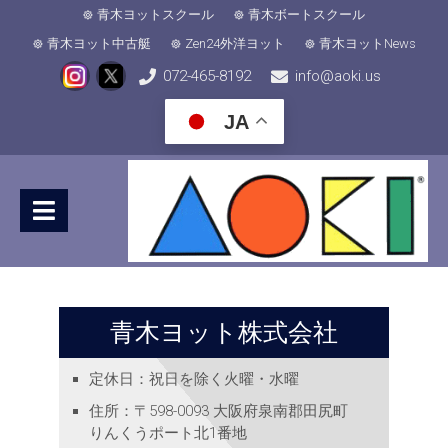
青木ヨットスクール
青木ボートスクール
青木ヨット中古艇
Zen24外洋ヨット
青木ヨットNews
072-465-8192
info@aoki.us
JA
青木ヨット株式会社
定休日
：祝日を除く火曜・水曜
住所
：〒598-0093 大阪府泉南郡田尻町
りんくうポート北1番地