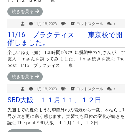
11/11,12 ＢＫＢ 東
続きを見る
11月 18, 2023
ヨットスクール
»
11/16 プラクティス 東京校で開
催しました。
楽しいねぇ（嬉） 100時間ｾｲﾘﾝｸﾞに挑戦中のＹjさんが、ご
友人Ｉmさんを誘ってみました。Ｉmさ続きを読む The
post 11/16 プラクティス 東
続きを見る
11月 18, 2023
ヨットスクール
»
SBD大阪 １１月１１、１２日
先週までの夏のような季節外れの陽気から一変、木枯らし1
号が吹き更に寒く感じます。実習でも風位の変化が続きを
読む The post SBD大阪 １１月１１、１２日