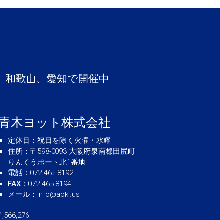
阪
コ
ー
ス
開
催
は
、和歌山、愛知で開催中
青木ヨット株式会社
定休日
：祝日を除く火曜・水曜
住所
：〒598-0093 大阪府泉南郡田尻町
りんくうポート北1番地
電話
：072-465-8192
FAX
：072-465-8194
メール
：
info@aoki.us
4,566,276