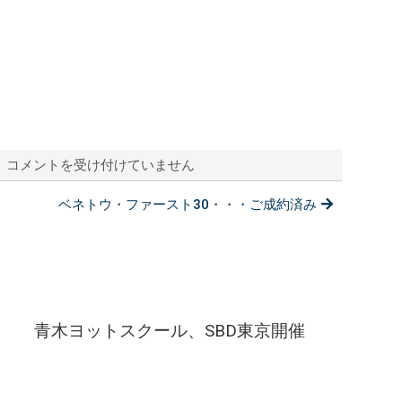
コメントを受け付けていません
01/12：
青
ベネトウ・ファースト30・・・ご成約済み
木
ヨ
ッ
ト
ス
ク
ー
青木ヨットスクール、SBD東京開催
ル
BCC
大