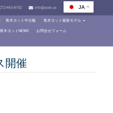
JA
072-465-8192
info@aoki.us
青木ヨット中古艇
青木ヨット最新モデル
青木ヨットNEWS
お問合せフォーム
ス開催