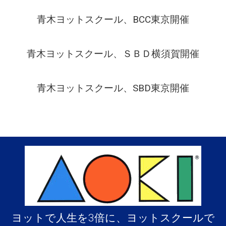
ﾗ
ｸ
青木ヨットスクール、BCC東京開催
ﾃ
ｨ
ｽ
大
青木ヨットスクール、ＳＢＤ横須賀開催
阪
コ
ー
青木ヨットスクール、SBD東京開催
ス
開
催
は
ヨットで人生を3倍に、ヨットスクールで