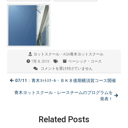
ヨットスクール・ASA青木ヨットスクール
7月 8, 2013
ベーシック・コース
コメントを受け付けていません
07/08：
青
07/11：青木ﾖｯﾄｽｸｰﾙ・ＢＫＢ後期横須賀コース開催
木
ﾖ
ｯ
青木ヨットスクール・レースチームのプログラムを
ﾄ
発表！
ｽ
ｸ
ｰ
Related Posts
ﾙ・
ﾌﾟ