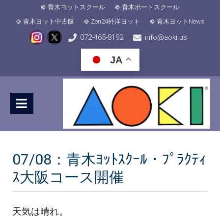
青木ヨットスクール
青木ボートスクール
青木ヨット中古艇
Zen24外洋ヨット
青木ヨットNews
072-465-8192
info@aoki.us
JA
07/08：青木ﾖｯﾄｽｸｰﾙ・ﾌﾟﾗｸﾃｨ
ｽ大阪コース開催
天気は晴れ。