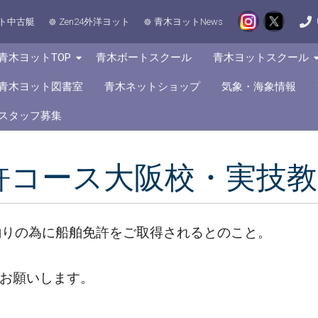
ト中古艇
Zen24外洋ヨット
青木ヨットNews
青木ヨットTOP
青木ボートスクール
青木ヨットスクール
青木ヨット図書室
青木ネットショップ
気象・海象情報
スタッフ募集
舶免許コース大阪校・実技
釣りの為に船舶免許をご取得されるとのこと。
お願いします。