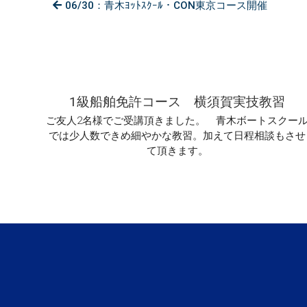
06/30：青木ﾖｯﾄｽｸｰﾙ・CON東京コース開催
1級船舶免許コース 横須賀実技教習
ご友人2名様でご受講頂きました。 青木ボートスクー
では少人数できめ細やかな教習。加えて日程相談もさせ
て頂きます。