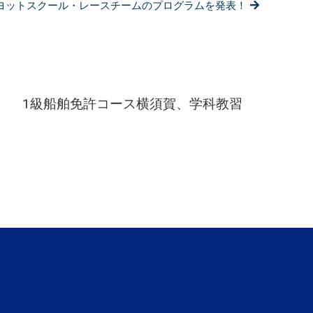
ヨットスクール・レースチームのプログラムを発表！
級
船
舶
免
許
コ
ー
1級船舶免許コース横須賀、学科教習
ス
大
阪
校・
実
技
教
習
開
催
は