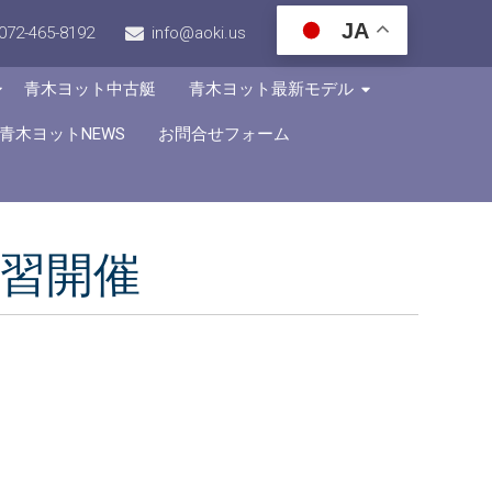
JA
072-465-8192
info@aoki.us
青木ヨット中古艇
青木ヨット最新モデル
青木ヨットNEWS
お問合せフォーム
教習開催