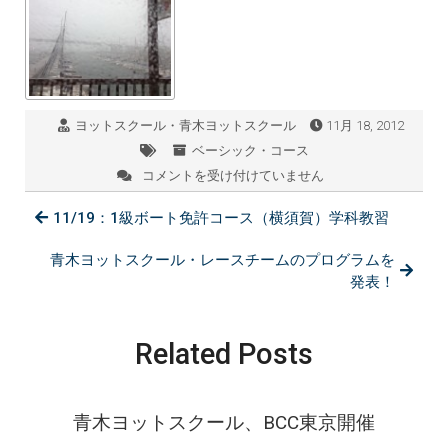
ヨットスクール・青木ヨットスクール
11月 18, 2012
ベーシック・コース
コメントを受け付けていません
11/18:
青
11/19：1級ボート免許コース（横須賀）学科教習
木
ヨ
ッ
青木ヨットスクール・レースチームのプログラムを
ト
発表！
ス
ク
ー
Related Posts
ル
BKB
大
阪
青木ヨットスクール、BCC東京開催
コ
ー