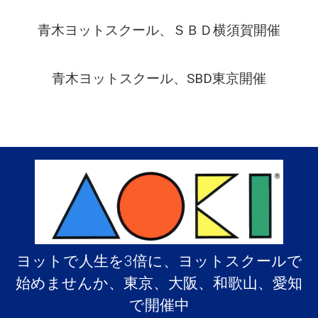
ス
開
青木ヨットスクール、ＳＢＤ横須賀開催
催
し
ま
青木ヨットスクール、SBD東京開催
し
た
は
ヨットで人生を3倍に、ヨットスクールで
始めませんか、東京、大阪、和歌山、愛知
で開催中