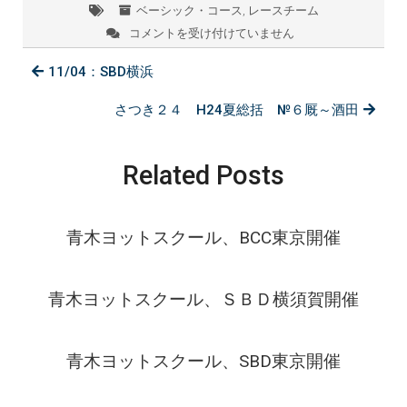
ベーシック・コース
,
レースチーム
コメントを受け付けていません
青
木
11/04：SBD横浜
ヨ
ッ
ト
さつき２４ H24夏総括 №６厩～酒田
★
関
東
Related Posts
ベ
ー
シ
ッ
青木ヨットスクール、BCC東京開催
ク・
レ
ー
ス
青木ヨットスクール、ＳＢＤ横須賀開催
チ
ー
ム
青木ヨットスクール、SBD東京開催
（2
期
生）