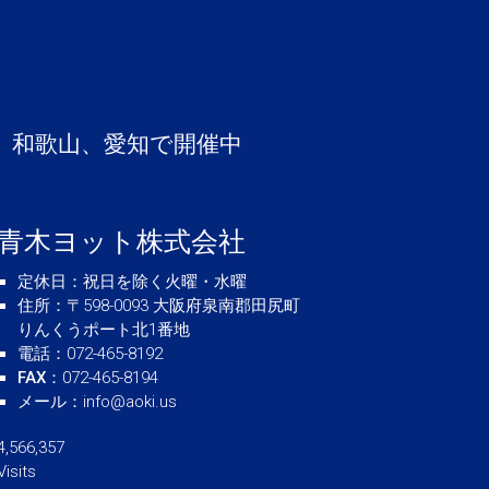
、和歌山、愛知で開催中
青木ヨット株式会社
定休日
：祝日を除く火曜・水曜
住所
：〒598-0093 大阪府泉南郡田尻町
りんくうポート北1番地
電話
：072-465-8192
FAX
：072-465-8194
メール
：
info@aoki.us
4,566,357
Visits