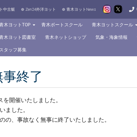
ト中古艇
Zen24外洋ヨット
青木ヨットNews
青木ヨットTOP
青木ボートスクール
青木ヨットスクール
青木ヨット図書室
青木ネットショップ
気象・海象情報
スタッフ募集
無事終了
ースを開催いたしました。
いました。
のの、事故なく無事に終了いたしました。