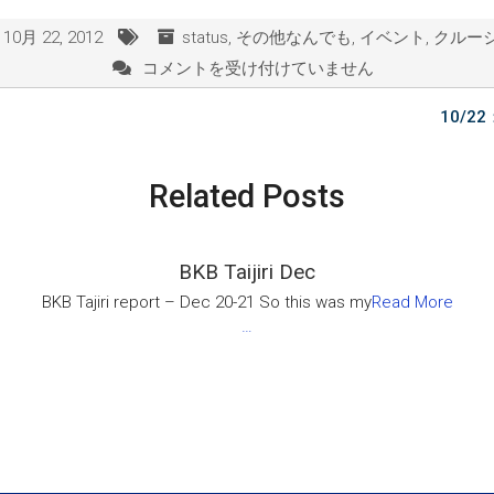
10月 22, 2012
status
,
その他なんでも
,
イベント
,
クルー
コメントを受け付けていません
田
尻
10/
ヨ
ッ
ト
Related Posts
レ
ー
ス
無
BKB Taijiri Dec
事
BKB Tajiri report – Dec 20-21 So this was my
Read More
終
…
了
は