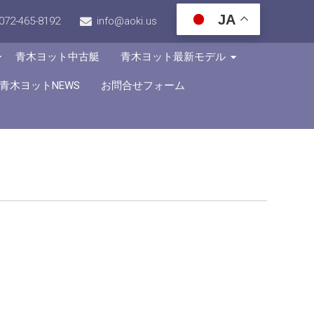
JA
072-465-8192
info@aoki.us
青木ヨット中古艇
青木ヨット最新モデル
青木ヨットNEWS
お問合せフォーム