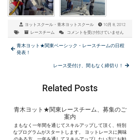
ヨットスクール・青木ヨットスクール
10月 8, 2012
レースチーム
コメントを受け付けていません
10/08：
青
青木ヨット★関東ベーシック・レースチームの日程
木
ヨ
発表！
ッ
ト
レース受付け、間もなく締切り！
★
関
西
Related Posts
レ
ー
ス
チ
青木ヨット★関東レースチーム、募集のご
ー
案内
ム
開
まもなく一年間を通じてスキルアップして頂く、特別
催
なプログラムがスタートします。 ヨットレースに興味
し
のある方、一年を通してスキルアップしたい方にお勧