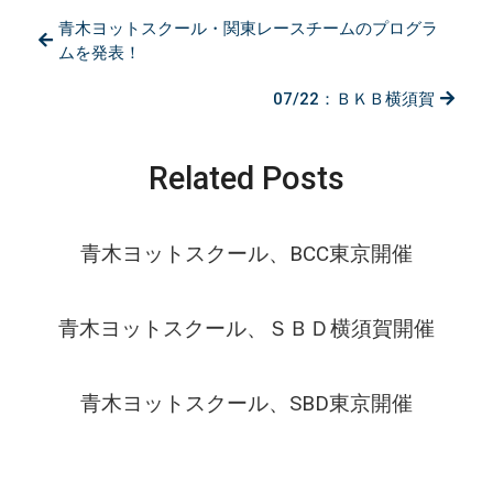
青
青木ヨットスクール・関東レースチームのプログラ
木
ヨ
ムを発表！
ッ
ト
07/22：ＢＫＢ横須賀
ス
ク
ー
Related Posts
ル
BKB
大
阪
青木ヨットスクール、BCC東京開催
校、
開
催
し
青木ヨットスクール、ＳＢＤ横須賀開催
ま
し
た
青木ヨットスクール、SBD東京開催
は