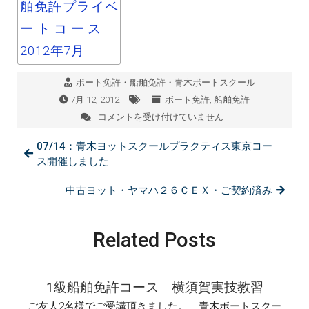
ボート免許・船舶免許・青木ボートスクール
7月 12, 2012
ボート免許
,
船舶免許
コメントを受け付けていません
07/12：
１
07/14：青木ヨットスクールプラクティス東京コー
級・
プ
ス開催しました
ラ
イ
中古ヨット・ヤマハ２６ＣＥＸ・ご契約済み
ベ
ー
ト・
Related Posts
船
舶
免
許
1級船舶免許コース 横須賀実技教習
コ
ー
ご友人2名様でご受講頂きました。 青木ボートスクー