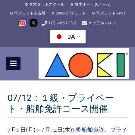
青木ヨットスクール
青木ボートスクール
青木ヨット中古艇
Zen24外洋ヨット
青木ヨットNews
072-465-8192
info@aoki.us
JA
07/12：１級・プライベー
ト・船舶免許コース開催
7月9日(月)～7月12日(木)
1級船舶免許
、
プライ