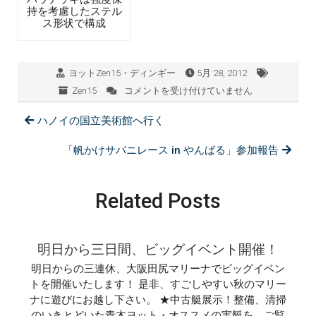
持を考慮したステル
ス形状で構成
ヨットZen15・ディンギー
5月 28, 2012
Zen15
コメントを受け付けていません
ベ
ト
ハノイの国立美術館へ行く
ナ
ム
人
「帆かけサバニレース in やんばる」参加報告
技
術
者
Related Posts
は、
す
ご
い
明日から三日間、ビッグイベント開催！
職
人
明日からの三連休、大阪田尻マリーナでビッグイベン
気
トを開催いたします！ 是非、すごしやすい秋のマリー
質
ナに遊びにお越し下さい。 ★中古艇展示！整備、清掃
だ
のいきとどいた青木ヨット・オススメの実艇を、ご覧