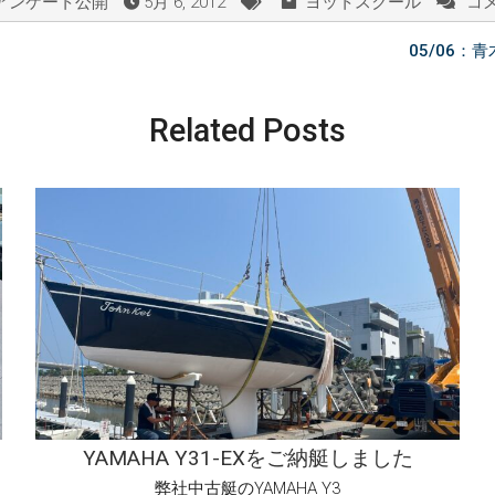
アンケート公開
5月 6, 2012
ヨットスクール
コ
05
Ｓ
05/06
Ｂ
Ｄ
東
Related Posts
京
は
YAMAHA Y31-EXをご納艇しました
弊社中古艇のYAMAHA Y3