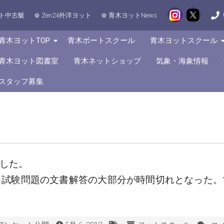
ト中古艇
Zen24外洋ヨット
青木ヨットNews
青木ヨットTOP
青木ボートスクール
青木ヨットスクール
青木ヨット図書室
青木ネットショップ
気象・海象情報
スタッフ募集
した。
く試験問題の文書解答の大部分が時間切れとなった。