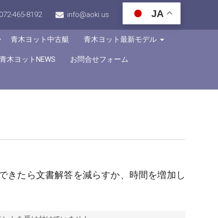
JA
072-465-8192
info@aoki.us
青木ヨット中古艇
青木ヨット最新モデル
青木ヨットNEWS
お問合せフォーム
できたら文書解答を減らすか、時間を増加し