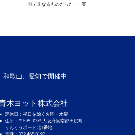
似て非なるものだった･･･ 実
、和歌山、愛知で開催中
青木ヨット株式会社
定休日
：祝日を除く火曜・水曜
住所
：〒598-0093 大阪府泉南郡田尻町
りんくうポート北1番地
電話
：072-465-8192