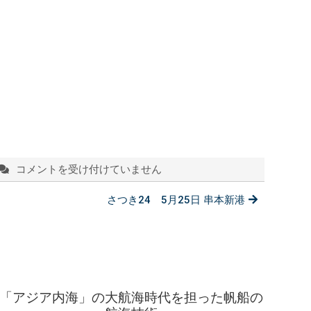
コメントを受け付けていません
お
す
さつき24 5月25日 串本新港
す
め！
海
の
駅
ブ
ロ
「アジア内海」の大航海時代を担った帆船の
グ