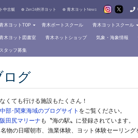
ト中古艇
Zen24外洋ヨット
青木ヨットNews
青木ヨットTOP
青木ボートスクール
青木ヨットスクール
青木ヨット図書室
青木ネットショップ
気象・海象情報
スタッフ募集
ブログ
なくても行ける施設もたくさん！
中部･関東海域のブログサイト
をご覧ください。
阪田尻マリーナ
も〝海の駅〟に登録されています。
名物の日曜朝市、漁業体験、ヨット体験セーリング