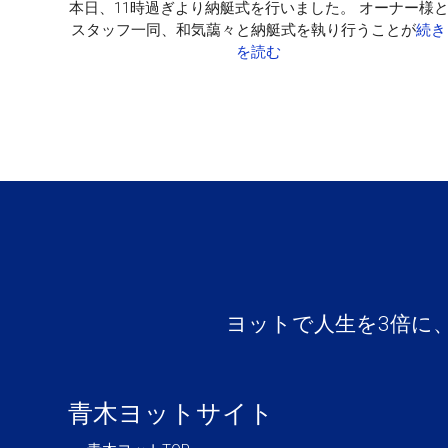
本日、11時過ぎより納艇式を行いました。 オーナー様
スタッフ一同、和気藹々と納艇式を執り行うことが
続き
を読む
ヨットで人生を3倍に
青木ヨットサイト