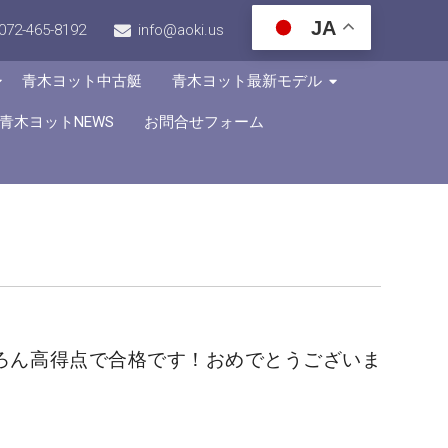
JA
072-465-8192
info@aoki.us
青木ヨット中古艇
青木ヨット最新モデル
青木ヨットNEWS
お問合せフォーム
ろん高得点で合格です！おめでとうございま