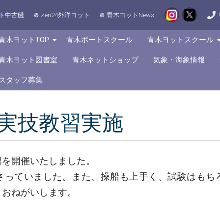
ト中古艇
Zen24外洋ヨット
青木ヨットNews
青木ヨットTOP
青木ボートスクール
青木ヨットスクール
青木ヨット図書室
青木ネットショップ
気象・海象情報
スタッフ募集
許実技教習実施
教習を開催いたしました。
さっていました。また、操船も上手く、試験はもち
くおねがいします。