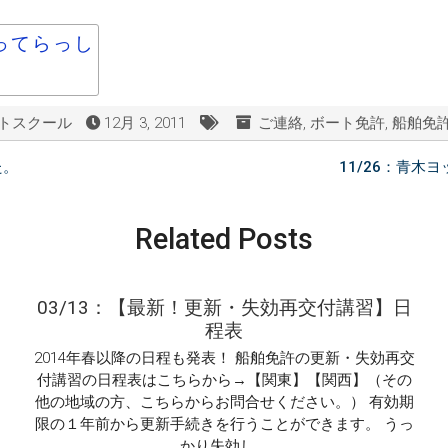
トスクール
12月 3, 2011
ご連絡
,
ボート免許
,
船舶免
た。
11/26：青
Related Posts
03/13：【最新！更新・失効再交付講習】日
程表
2014年春以降の日程も発表！ 船舶免許の更新・失効再交
付講習の日程表はこちらから→【関東】【関西】（その
他の地域の方、こちらからお問合せください。） 有効期
限の１年前から更新手続きを行うことができます。 うっ
かり失効し …