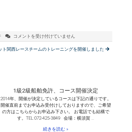
許
コメントを受け付けていません
12/03：
ボ
木ヨット関西レースチームのトレーニングを開催しました
ー
ト
免
許
実
技
教
1級2級船舶免許、コース開催決定
習
2014年、開催が決定しているコースは下記の通りです。
実
開催直前までお申込み受付けしておりますので、ご希望
施
の方はこちらからお申込み下さい。 お電話でも結構で
は
す。TEL:072-425-3849 会場：横須賀 …
続きを読む »