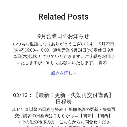
ー
ク
Related Posts
期
間
休
業
9月営業日のお知らせ
日
の
いつもお世話になりありがとうございます。 9月23日
お
(火祝)09:00～18:00 通常営業 9月24日(水)定休日 9月
知
25日(木)代休 とさせていただきます。ご迷惑をお掛け
ら
いたしますが、宜しくお願いいたします。 青木 …
せ
は
続きを読む »
03/13：【最新！更新・失効再交付講習】
日程表
2014年春以降の日程も発表！ 船舶免許の更新・失効再
交付講習の日程表はこちらから→【関東】【関西】
（その他の地域の方、こちらからお問合せくださ