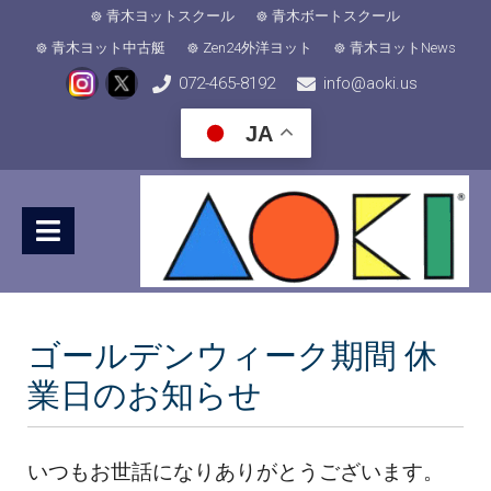
青木ヨットスクール
青木ボートスクール
青木ヨット中古艇
Zen24外洋ヨット
青木ヨットNews
072-465-8192
info@aoki.us
JA
ゴールデンウィーク期間 休
業日のお知らせ
いつもお世話になりありがとうございます。