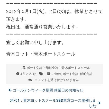
—————————————————————————
2012年5月1日(火)、2日(水)は、休業とさせて
頂きます。
祝日は、通常通り営業いたします。
—————————————————————————
宜しくお願い申し上げます。
青木ヨット・青木ボートスクール
ボート免許・船舶免許・青木ボートスクール
4月 2, 2012
ご連絡
,
ボート免許
,
船舶免許
コメントを受け付けていません
ゴ
ー
ゴールデンウィーク期間 休業日のお知らせ
ル
デ
ン
04/01：青木ヨットスクールSBD東京コース開催しま
ウ
した
ィ