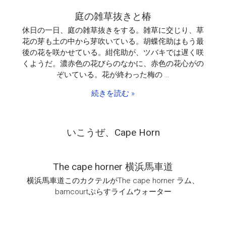
3
隻
庭の雑草抜きと椿
限
定・
休日の一日、庭の雑草抜きをする。雑草に交じり、草
特
花の芽も土の中から芽吹いている。胡蝶侘助はもう最
別
後の花を咲かせている。紺侘助が、ツバキでは遅く咲
価
くようだ。濃赤色の花びらのなかに、赤色の花心がの
格
ぞいている。花が終わった梅の …
キ
ャ
続きを読む »
ン
ペ
ー
ン
いこうぜ、Cape Horn
は
The cape horner 横浜馬車道
横浜馬車道このカクテルがThe cape horner ラム、
barncourtぷらすライムウォーター