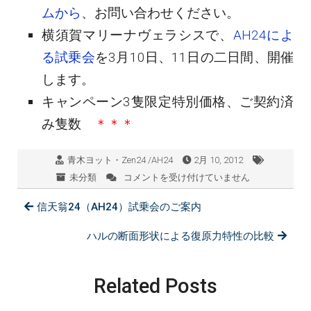
ムから
、お問い合わせください。
横須賀マリーナヴェラシスで、
AH24によ
る試乗会
を3月10日、11日の二日間、開催
します。
キャンペーン3隻限定特別価格、ご契約済
み隻数
＊＊＊
青木ヨット・Zen24 /AH24
2月 10, 2012
未分類
コメントを受け付けていません
Zen
24
信天翁24（AH24）試乗会のご案内
へ、
モ
デ
ハルの断面形状による復原力特性の比較
ル
チ
ェ
Related Posts
ン
ジ