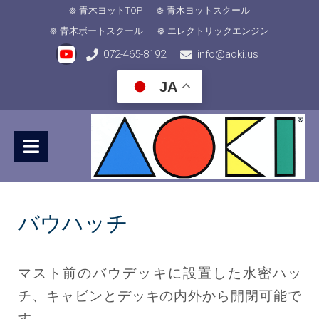
青木ヨットTOP
青木ヨットスクール
青木ボートスクール
エレクトリックエンジン
072-465-8192
info@aoki.us
JA
バウハッチ
マスト前のバウデッキに設置した水密ハッ
チ、キャビンとデッキの内外から開閉可能で
す。