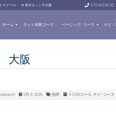
072-465-8192
トスクール
青木ヨット中古艇
ホーム
ヨット体験コース
ベーシック･コース
ナビ･
ON 大阪
aokiyacht
2月 8, 2024
別所
4.CONコース
,
ナビ･コース