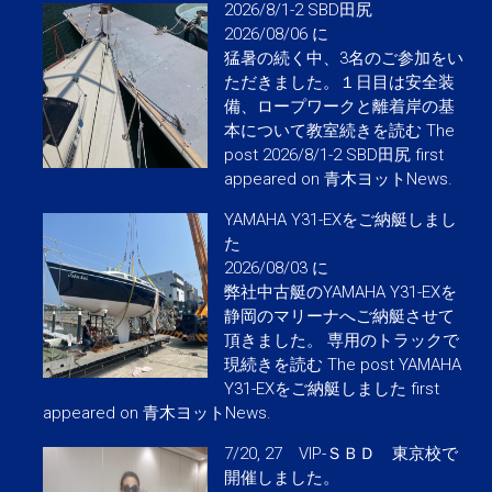
2026/8/1-2 SBD田尻
2026/08/06 に
猛暑の続く中、3名のご参加をい
ただきました。１日目は安全装
備、ロープワークと離着岸の基
本について教室続きを読む The
post 2026/8/1-2 SBD田尻 first
appeared on 青木ヨットNews.
YAMAHA Y31-EXをご納艇しまし
た
2026/08/03 に
弊社中古艇のYAMAHA Y31-EXを
静岡のマリーナへご納艇させて
頂きました。 専用のトラックで
現続きを読む The post YAMAHA
Y31-EXをご納艇しました first
appeared on 青木ヨットNews.
7/20, 27 VIP-ＳＢＤ 東京校で
開催しました。