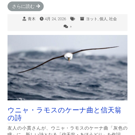
さらに読む
青木
4月 24, 2026
ヨット
,
個人
,
社会
»
ウニャ・ラモスのケーナ曲と信天翁
の詩
友人の小貫さんが、ウニャ・ラモスのケーナ曲「灰色の
瞳」に、新しい詩となる「信天翁・あほうどり」を作詞