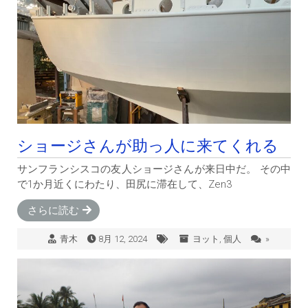
ショージさんが助っ人に来てくれる
サンフランシスコの友人ショージさんが来日中だ。 その中
で1か月近くにわたり、田尻に滞在して、Zen3
さらに読む
青木
8月 12, 2024
ヨット
,
個人
»