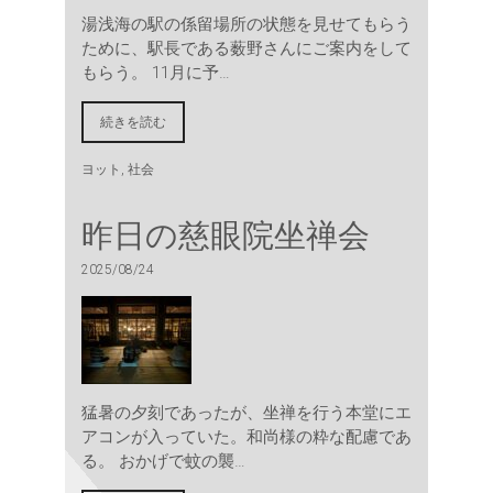
湯浅海の駅の係留場所の状態を見せてもらう
ために、駅長である薮野さんにご案内をして
もらう。 11月に予…
続きを読む
ヨット
,
社会
昨日の慈眼院坐禅会
2025/08/24
猛暑の夕刻であったが、坐禅を行う本堂にエ
アコンが入っていた。和尚様の粋な配慮であ
る。 おかげで蚊の襲…