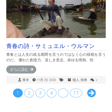
青春の詩・サミュエル・ウルマン
青春とは人生の或る期間を言うのではなく心の様相を言う
のだ。 優れた創造力、逞しき意志、炎ゆる情熱、怯
さらに読む
青木
11月 29, 2023
個人
,
坐禅
»
1
2
3
4
…
17