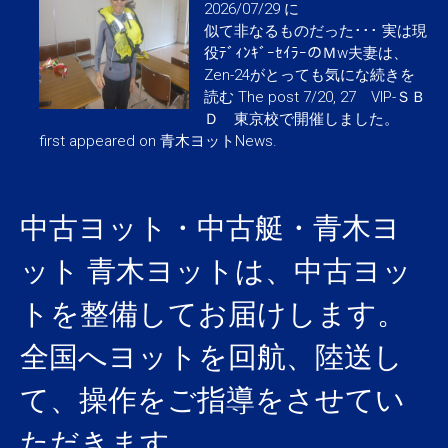
2026/07/29 に
似て非なるものだった･･･ 実は現
役ﾃﾞｨﾝｷﾞｰｾｲﾗｰのＭw夫妻は、
Zen-24がとっても気にな続きを
読む The post 7/20, 27 VIP-ＳＢ
Ｄ 東京校で開催しました。
first appeared on 青木ヨットNews.
中古ヨット・中古艇・青木ヨ
ット
青木ヨットは、中古ヨッ
トを整備してお届けします。
全国へヨットを回航、陸送し
て、操作をご指導をさせてい
ただきます。