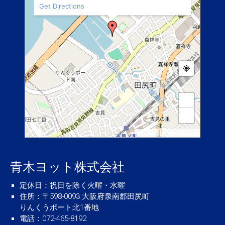
Get Directions
+
−
|
MapPress
© OpenStreetMap
青木ヨット株式会社
定休日
：祝日を除く火曜・水曜
住所
：〒598-0093 大阪府泉南郡田尻町
りんくうポート北1番地
電話
：072-465-8192