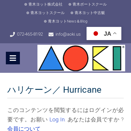
青木ヨット株式会社
青木ボートスクール
青木ヨットスクール
青木ヨット中古艇
青木ヨットNews＆Blog
JA
072-465-8192
info@aoki.us
ハリケーン／ Hurricane
このコンテンツを閲覧するにはログインが必
要です。お願い
Log In
. あなたは会員ですか ?
会員について