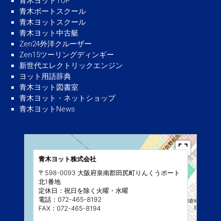
青木ヨットTOP
青木ボートスクール
青木ヨットスクール
青木ヨット中古艇
Zen24外洋クルーザー
Zen15ツーリングディンギー
新世代エレクトリックエンジン
ヨット用語辞典
青木ヨット図書室
青木ヨット・ネットショップ
青木ヨットNews
青木ヨット株式会社
〒598-0093 大阪府泉南郡田尻町りんくうポート
北1番地
定休日：祝日を除く火曜・水曜
電話：072-465-8192
FAX：072-465-8194