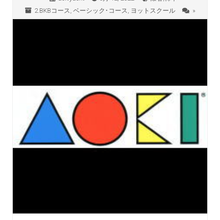
2.BKBコース
,
ベーシック･コース
,
ヨットスクール
»