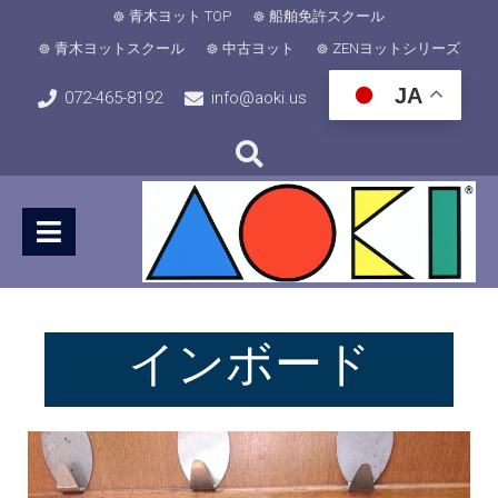
青木ヨット TOP
船舶免許スクール
青木ヨットスクール
中古ヨット
ZENヨットシリーズ
JA
072-465-8192
info@aoki.us
インボード