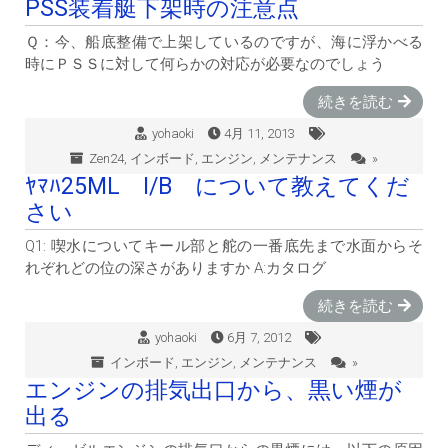
PSS装着艇下架時の注意点
Ｑ：今、船底整備で上架しているのですが、海に浮かべる
時にＰＳＳに対して何らかの対応が必要なのでしょう
続きを読む
yohaoki
4月 11, 2013
Zen24
,
インボード
,
エンジン
,
メンテナンス
»
ﾔﾏﾊ25ML I/B について教えてくだ
さい
Q1: 喫水についてキール部と舵の一番底先まで水面からそ
れぞれどの位の深さがありますか A:カタログ
続きを読む
yohaoki
6月 7, 2012
インボード
,
エンジン
,
メンテナンス
»
エンジンの排気出口から、黒い煙が
出る